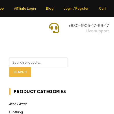
op
Affiliate Login
Blog
Login / Register
Cart
+880-1905-17-99-17
Live support
SEARCH
PRODUCT CATEGORIES
Ator / Attar
Clothing