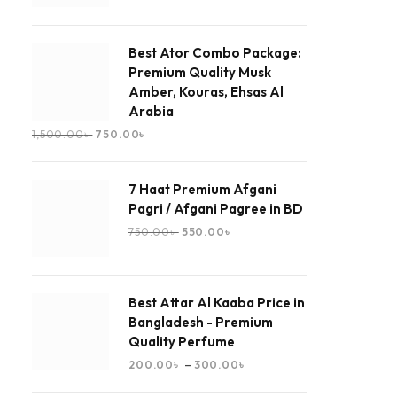
Best Ator Combo Package:
Premium Quality Musk
Amber, Kouras, Ehsas Al
Arabia
1,500.00
৳
750.00
৳
7 Haat Premium Afgani
Pagri / Afgani Pagree in BD
750.00
৳
550.00
৳
Best Attar Al Kaaba Price in
Bangladesh - Premium
Quality Perfume
–
200.00
৳
300.00
৳