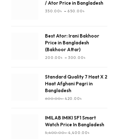
/ Ator Price in Bangladesh
–
350.00
৳
650.00
৳
Best Ator: Irani Bakhoor
Price in Bangladesh
(Bakhoor Attar)
–
200.00
৳
300.00
৳
Standard Quality 7 Haat X 2
Haat Afghani Pagri in
Bangladesh
600.00
৳
420.00
৳
IMILAB IMIKI SF1 Smart
Watch Price In Bangladesh
5,400.00
৳
4,400.00
৳