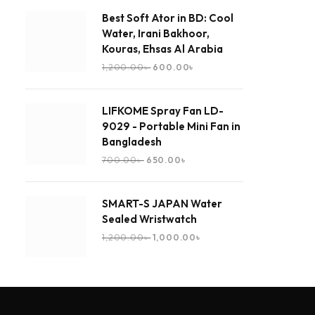
Best Soft Ator in BD: Cool
Water, Irani Bakhoor,
Kouras, Ehsas Al Arabia
1,200.00
৳
600.00
৳
LIFKOME Spray Fan LD-
9029 - Portable Mini Fan in
Bangladesh
700.00
৳
650.00
৳
SMART-S JAPAN Water
Sealed Wristwatch
1,200.00
৳
1,000.00
৳