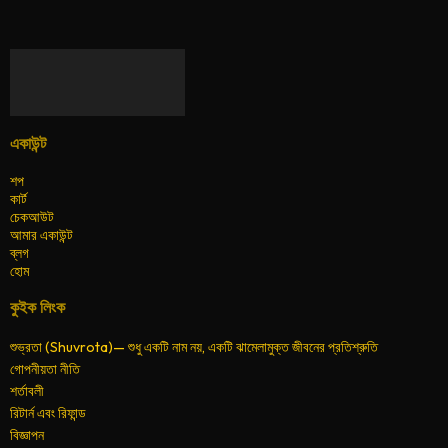
একাউন্ট
শপ
কার্ট
চেকআউট
আমার একাউন্ট
ব্লগ
হোম
কুইক লিংক
শুভ্রতা (Shuvrota)— শুধু একটি নাম নয়, একটি ঝামেলামুক্ত জীবনের প্রতিশ্রুতি
গোপনীয়তা নীতি
শর্তাবলী
রিটার্ন এবং রিফান্ড
বিজ্ঞাপন