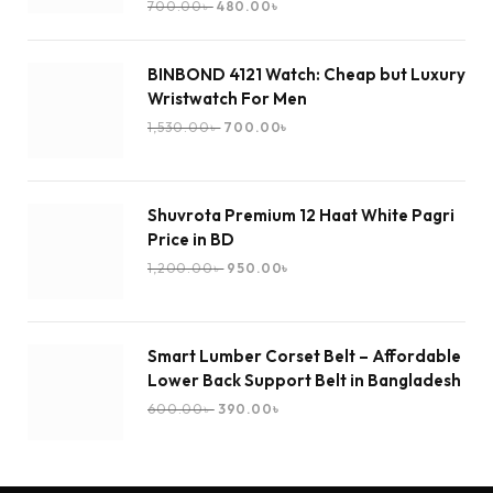
700.00
৳
480.00
৳
BINBOND 4121 Watch: Cheap but Luxury
Wristwatch For Men
1,530.00
৳
700.00
৳
Shuvrota Premium 12 Haat White Pagri
Price in BD
1,200.00
৳
950.00
৳
Smart Lumber Corset Belt – Affordable
Lower Back Support Belt in Bangladesh
600.00
৳
390.00
৳