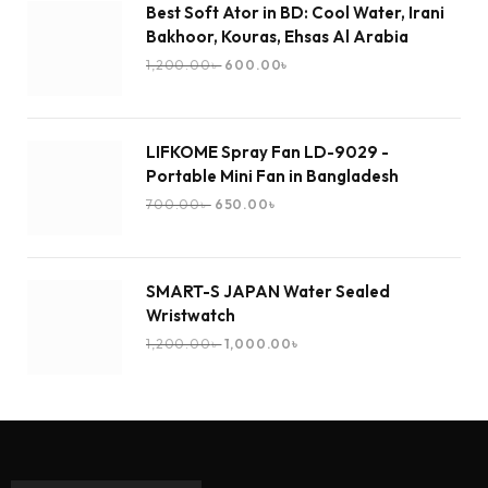
Best Soft Ator in BD: Cool Water, Irani
Bakhoor, Kouras, Ehsas Al Arabia
1,200.00
৳
600.00
৳
LIFKOME Spray Fan LD-9029 -
Portable Mini Fan in Bangladesh
700.00
৳
650.00
৳
SMART-S JAPAN Water Sealed
Wristwatch
1,200.00
৳
1,000.00
৳