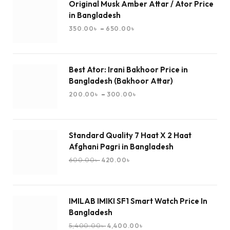
Original Musk Amber Attar / Ator Price
in Bangladesh
–
350.00
৳
650.00
৳
Best Ator: Irani Bakhoor Price in
Bangladesh (Bakhoor Attar)
–
200.00
৳
300.00
৳
Standard Quality 7 Haat X 2 Haat
Afghani Pagri in Bangladesh
600.00
৳
420.00
৳
IMILAB IMIKI SF1 Smart Watch Price In
Bangladesh
5,400.00
৳
4,400.00
৳