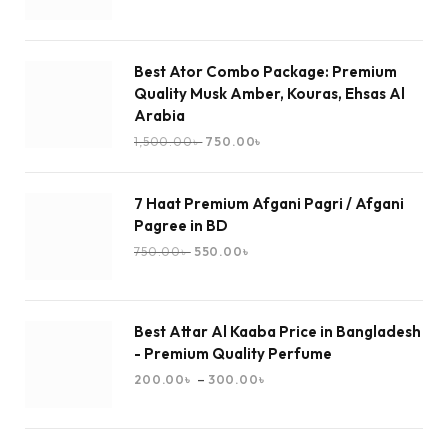
Best Ator Combo Package: Premium
Quality Musk Amber, Kouras, Ehsas Al
Arabia
1,500.00
৳
750.00
৳
7 Haat Premium Afgani Pagri / Afgani
Pagree in BD
750.00
৳
550.00
৳
Best Attar Al Kaaba Price in Bangladesh
- Premium Quality Perfume
–
200.00
৳
300.00
৳