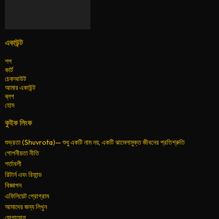
একাউন্ট
শপ
কার্ট
চেকআউট
আমার একাউন্ট
ব্লগ
হোম
কুইক লিংক
শুভ্রতা (Shuvrota)— শুধু একটি নাম নয়, একটি ঝামেলামুক্ত জীবনের প্রতিশ্রুতি
গোপনীয়তা নীতি
শর্তাবলী
রিটার্ন এবং রিফান্ড
বিজ্ঞাপন
এফিলিয়েট প্রোগ্রাম
আমাদের জন্য লিখুন
যোগাযোগ