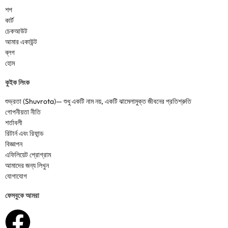
শপ
কার্ট
চেকআউট
আমার একাউন্ট
ব্লগ
হোম
কুইক লিংক
শুভ্রতা (Shuvrota)— শুধু একটি নাম নয়, একটি ঝামেলামুক্ত জীবনের প্রতিশ্রুতি
গোপনীয়তা নীতি
শর্তাবলী
রিটার্ন এবং রিফান্ড
বিজ্ঞাপন
এফিলিয়েট প্রোগ্রাম
আমাদের জন্য লিখুন
যোগাযোগ
ফেসবুকে আমরা