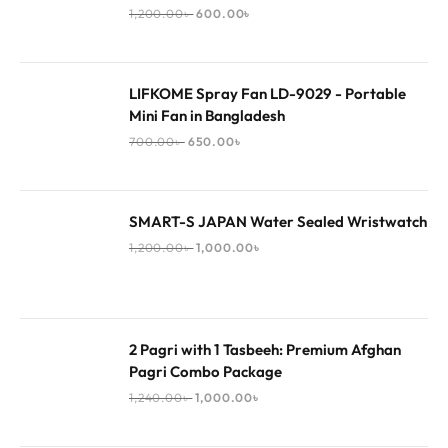
1,200.00
৳
600.00
৳
LIFKOME Spray Fan LD-9029 - Portable
Mini Fan in Bangladesh
700.00
৳
650.00
৳
SMART-S JAPAN Water Sealed Wristwatch
1,200.00
৳
1,000.00
৳
2 Pagri with 1 Tasbeeh: Premium Afghan
Pagri Combo Package
1,240.00
৳
1,000.00
৳