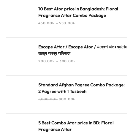
10 Best Ator price in Bangladesh: Floral
Fragrance Attar Combo Package
–
450.00
৳
550.00
৳
Escape Attar / Escape Ator / এস্কেপ আতর ঘ্রাণের
রাজ্যে অনন্য অভিজ্ঞতা
–
200.00
৳
300.00
৳
Standard Afghan Pagree Combo Package:
2 Pagree with 1 Tasbeeh
1,000.00
৳
800.00
৳
5 Best Combo Ator price in BD: Floral
Fragrance Attar