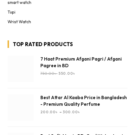
smart watch
Tupi
Wrist Watch
TOP RATED PRODUCTS
7 Haat Premium Afgani Pagri / Afgani
Pagree in BD
750.00
৳
550.00
৳
Best Attar Al Kaaba Price in Bangladesh
- Premium Quality Perfume
–
200.00
৳
300.00
৳