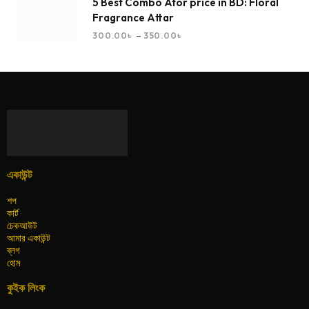
5 Best Combo Ator price in BD: Floral
Fragrance Attar
–
300.00
৳
350.00
৳
একাউন্ট
শপ
কার্ট
চেকআউট
আমার একাউন্ট
ব্লগ
হোম
কুইক লিংক