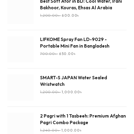
Best Soft Ator in BD: Cool Water, Irani
Bakhoor, Kouras, Ehsas Al Arabia
1,200.00
৳
600.00
৳
LIFKOME Spray Fan LD-9029 -
Portable Mini Fan in Bangladesh
700.00
৳
650.00
৳
SMART-S JAPAN Water Sealed
Wristwatch
1,200.00
৳
1,000.00
৳
2 Pagri with 1 Tasbeeh: Premium Afghan
Pagri Combo Package
1,240.00
৳
1,000.00
৳