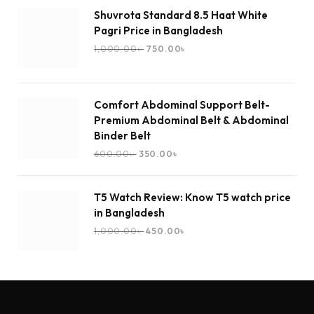
Shuvrota Standard 8.5 Haat White
Pagri Price in Bangladesh
1,000.00
৳
750.00
৳
Comfort Abdominal Support Belt-
Premium Abdominal Belt & Abdominal
Binder Belt
600.00
৳
350.00
৳
T5 Watch Review: Know T5 watch price
in Bangladesh
1,000.00
৳
450.00
৳