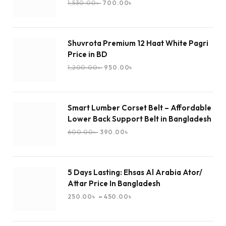
1,530.00
৳
700.00
৳
Shuvrota Premium 12 Haat White Pagri
Price in BD
1,200.00
৳
950.00
৳
Smart Lumber Corset Belt – Affordable
Lower Back Support Belt in Bangladesh
600.00
৳
390.00
৳
5 Days Lasting: Ehsas Al Arabia Ator/
Attar Price In Bangladesh
–
250.00
৳
450.00
৳