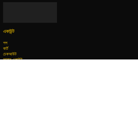
একাউন্ট
শপ
কার্ট
চেকআউট
আমার একাউন্ট
ব্লগ
হোম
কুইক লিংক
শুভ্রতা (Shuvrota)— শুধু একটি নাম নয়, একটি ঝামেলামুক্ত জীবনের প্রতিশ্রুতি
গোপনীয়তা নীতি
শর্তাবলী
রিটার্ন এবং রিফান্ড
বিজ্ঞাপন
এফিলিয়েট প্রোগ্রাম
আমাদের জন্য লিখুন