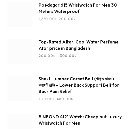
Poedagar 615 Wristwatch For Men 30
Meters Waterproof
1,650.00
৳
900.00
৳
Top-Rated Attar: Cool Water Perfume
Ator price in Bangladesh
–
200.00
৳
300.00
৳
Shakti Lumber Corset Belt (শক্তি লামবার
করসেট বেল্ট) – Lower Back Support Belt for
Back Pain Relief
700.00
৳
480.00
৳
BINBOND 4121 Watch: Cheap but Luxury
Wristwatch For Men