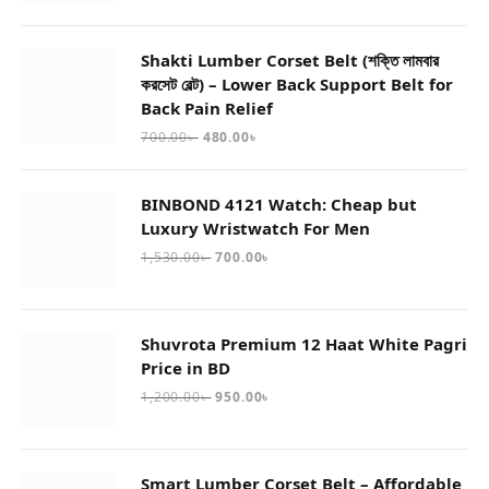
Shakti Lumber Corset Belt (শক্তি লামবার
করসেট বেল্ট) – Lower Back Support Belt for
Back Pain Relief
700.00
৳
480.00
৳
BINBOND 4121 Watch: Cheap but
Luxury Wristwatch For Men
1,530.00
৳
700.00
৳
Shuvrota Premium 12 Haat White Pagri
Price in BD
1,200.00
৳
950.00
৳
Smart Lumber Corset Belt – Affordable