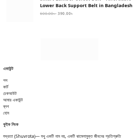
Lower Back Support Belt in Bangladesh
600.00
৳
390.00
৳
একাউন্ট
শপ
কার্ট
চেকআউট
আমার একাউন্ট
ব্লগ
হোম
কুইক লিংক
শুভ্রতা (Shuvrota)— শুধু একটি নাম নয়, একটি ঝামেলামুক্ত জীবনের প্রতিশ্রুতি