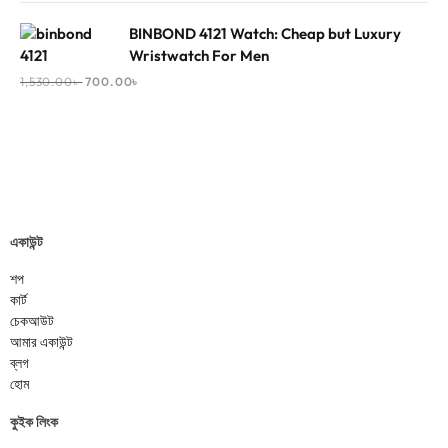
BINBOND 4121 Watch: Cheap but Luxury
Wristwatch For Men
1,530.00
৳
700.00
৳
একাউন্ট
শপ
কার্ট
চেকআউট
আমার একাউন্ট
ব্লগ
হোম
কুইক লিংক