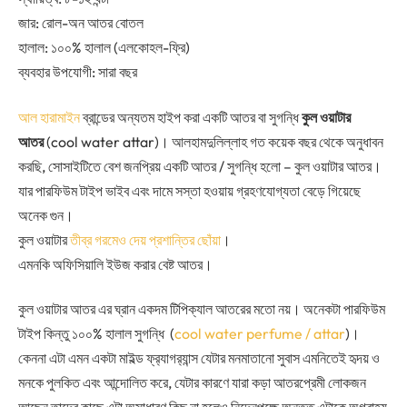
জার: রোল-অন আতর বোতল
হালাল: ১০০% হালাল (এলকোহল-ফ্রি)
ব্যবহার উপযোগী: সারা বছর
আল হারামাইন
ব্রান্ডের অন্যতম হাইপ করা একটি আতর বা সুগন্ধি
কুল ওয়াটার
আতর
(cool water attar)। আলহামদুলিল্লাহ গত কয়েক বছর থেকে অনুধাবন
করছি, সোসাইটিতে বেশ জনপ্রিয় একটি আতর / সুগন্ধি হলো – কুল ওয়াটার আতর।
যার পারফিউম টাইপ ভাইব এবং দামে সস্তা হওয়ায় গ্রহণযোগ্যতা বেড়ে গিয়েছে
অনেক গুন।
কুল ওয়াটার
তীব্র গরমেও দেয় প্রশান্তির ছোঁয়া
।
এমনকি অফিসিয়ালি ইউজ করার বেষ্ট আতর।
কুল ওয়াটার আতর এর ঘ্রান একদম টিপিক্যাল আতরের মতো নয়। অনেকটা পারফিউম
টাইপ কিন্তু ১০০% হালাল সুগন্ধি (
cool water perfume / attar
)।
কেননা এটা এমন একটা মাইল্ড ফ্র‍্যাগর‍্যান্স যেটার মনমাতানো সুবাস এমনিতেই হৃদয় ও
মনকে পুলকিত এবং আন্দোলিত করে, যেটার কারণে যারা কড়া আতরপ্রেমী লোকজন
আছেন তাদের কাছে এটা অসাধারণ কিছু না হলেও নিদেনপক্ষে অন্তত এটাকে অগ্রাহ্য