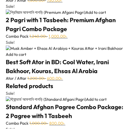
Ator / Attar
1,500.00
৳
750.00
৳
Sale!
Add to cart
2 Pagri with 1 Tasbeeh: Premium Afghan
Pagri Combo Package
Combo Pack
1,240.00
৳
1,000.00
৳
Sale!
Add to cart
Best Soft Ator in BD: Cool Water, Irani
Bakhoor, Kouras, Ehsas Al Arabia
Ator / Attar
1,200.00
৳
600.00
৳
Related products
Sale!
Add to cart
Standard Afghan Pagree Combo Package:
2 Pagree with 1 Tasbeeh
Combo Pack
1,000.00
৳
800.00
৳