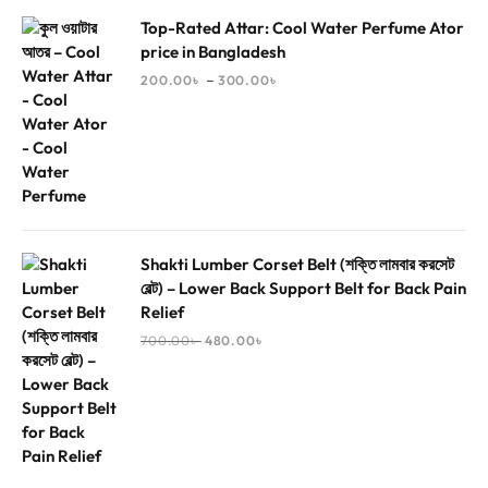
Top-Rated Attar: Cool Water Perfume Ator
price in Bangladesh
–
200.00
৳
300.00
৳
Shakti Lumber Corset Belt (শক্তি লামবার করসেট
বেল্ট) – Lower Back Support Belt for Back Pain
Relief
700.00
৳
480.00
৳