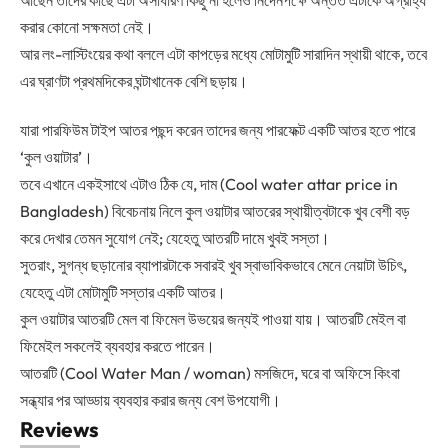
করার কোনো সক্ষমতা নেই।
আর লং-লাস্টিংয়ের কথা বললে এটা কাপড়ের মধ্যে মোটামুটি সারাদিন স্থায়ী থাকে, তবে
এর ঘ্রাণটা প্রথমদিকের ঘন্টাখানেক বেশি ছড়ায়।
যারা পারফিউম টাইপ আতর পছন্দ করেন তাদের জন্য পারফেক্ট একটি আতর হতে পারে
‘কুল ওয়াটার’।
তবে এখানে একইসাথে এটাও ঠিক যে, দাম (Cool water attar price in
Bangladesh) বিবেচনায় নিলে কুল ওয়াটার আতরের স্থায়ীত্বটাকে খুব বেশী বড়
করে দেখার তেমন সুযোগ নেই; যেহেতু আতরটি দামে খুবই সস্তা।
সুতরাং, সুগন্ধ ছড়ানোর ব্যাপারটাকে সবারই খুব স্বাভাবিকভাবে মেনে নেয়াটা উচিৎ,
যেহেতু এটা মোটামুটি সস্তার একটি আতর।
কুল ওয়াটার আতরটি মেল বা ফিমেল উভয়ের জন্যই পাওয়া যায়। আতরটি মেইল বা
ফিমেইল সকলেই ব্যবহার করতে পারেন।
আতরটি (Cool Water Man / woman) মসজিদে, ঘরে বা অফিসে কিংবা
সন্ধ্যার পর আড্ডায় ব্যবহার করার জন্য বেশ উপযোগী।
Reviews