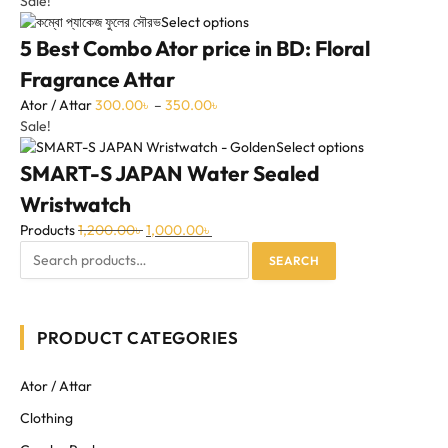
Sale!
Select options
5 Best Combo Ator price in BD: Floral
Fragrance Attar
Ator / Attar
300.00
৳
–
350.00
৳
Sale!
Select options
SMART-S JAPAN Water Sealed
Wristwatch
Products
1,200.00
৳
1,000.00
৳
SEARCH
PRODUCT CATEGORIES
Ator / Attar
Clothing