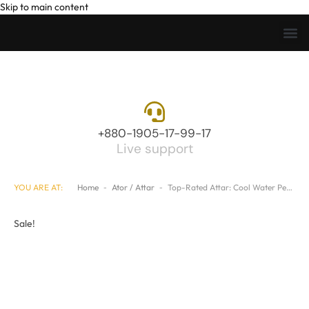
Skip to main content
+880-1905-17-99-17
Live support
YOU ARE AT:
Home
-
Ator / Attar
-
Top-Rated Attar: Cool Water Perfume Ator price in Bangladesh
Sale!