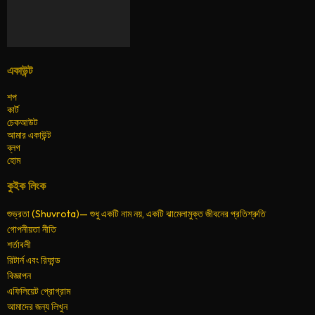
একাউন্ট
শপ
কার্ট
চেকআউট
আমার একাউন্ট
ব্লগ
হোম
কুইক লিংক
শুভ্রতা (Shuvrota)— শুধু একটি নাম নয়, একটি ঝামেলামুক্ত জীবনের প্রতিশ্রুতি
গোপনীয়তা নীতি
শর্তাবলী
রিটার্ন এবং রিফান্ড
বিজ্ঞাপন
এফিলিয়েট প্রোগ্রাম
আমাদের জন্য লিখুন