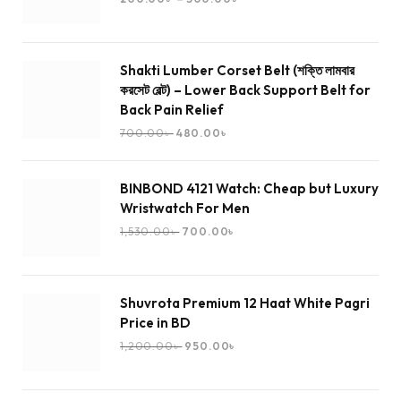
Shakti Lumber Corset Belt (শক্তি লামবার
করসেট বেল্ট) – Lower Back Support Belt for
Back Pain Relief
700.00
৳
480.00
৳
BINBOND 4121 Watch: Cheap but Luxury
Wristwatch For Men
1,530.00
৳
700.00
৳
Shuvrota Premium 12 Haat White Pagri
Price in BD
1,200.00
৳
950.00
৳