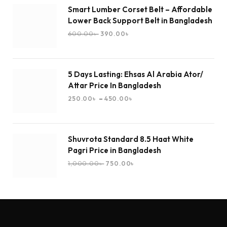
Smart Lumber Corset Belt – Affordable
Lower Back Support Belt in Bangladesh
600.00
৳
390.00
৳
5 Days Lasting: Ehsas Al Arabia Ator/
Attar Price In Bangladesh
–
250.00
৳
450.00
৳
Shuvrota Standard 8.5 Haat White
Pagri Price in Bangladesh
1,000.00
৳
750.00
৳