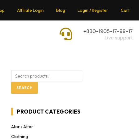
op
Affiliate Login
Blog
Login / Register
Cart
+880-1905-17-99-17
Live support
SEARCH
PRODUCT CATEGORIES
Ator / Attar
Clothing