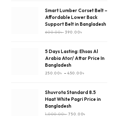
Smart Lumber Corset Belt –
Affordable Lower Back
Support Belt in Bangladesh
600.00
৳
390.00
৳
5 Days Lasting: Ehsas Al
Arabia Ator/ Attar Price In
Bangladesh
–
250.00
৳
450.00
৳
Shuvrota Standard 8.5
Haat White Pagri Price in
Bangladesh
1,000.00
৳
750.00
৳