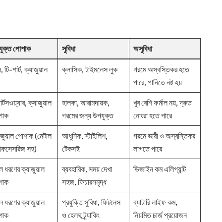
ুক্ত পোশাক
সুবিধা
অসুবিধা
স, টি-শার্ট, ক্যাজুয়াল
ক্লাসিক, টাইমলেস লুক
গরমে অস্বস্তিকর হতে
পারে, পানিতে নষ্ট হয়
র্টসওয়্যার, ক্যাজুয়াল
হালকা, আরামদায়ক,
খুব বেশি ফর্মাল নয়, দ্রুত
শাক
গরমের জন্য উপযুক্ত
নোংরা হতে পারে
াজুয়াল পোশাক (মেটাল
আধুনিক, স্টাইলিশ,
গরমে ভারী ও অস্বস্তিকর
াকসেসরিজ সহ)
টেকসই
লাগতে পারে
 ধরণের ক্যাজুয়াল
ব্যবহারিক, সময় দেখা
ডিজাইন কম এলিগ্যান্ট
শাক
সহজ, ফিচারসমৃদ্ধ
 ধরণের ক্যাজুয়াল
প্রযুক্তি সুবিধা, ফিটনেস
ব্যাটারি লাইফ কম,
শাক
ও হেলথ ট্র্যাকিং
নিয়মিত চার্জ প্রয়োজন