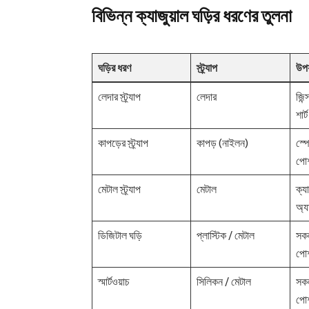
বিভিন্ন ক্যাজুয়াল ঘড়ির ধরণের তুলনা
ঘড়ির ধরণ
স্ট্র্যাপ
উপয
লেদার স্ট্র্যাপ
লেদার
জিন্
শার্ট
কাপড়ের স্ট্র্যাপ
কাপড় (নাইলন)
স্পো
পো
মেটাল স্ট্র্যাপ
মেটাল
ক্য
অ্য
ডিজিটাল ঘড়ি
প্লাস্টিক / মেটাল
সকল
পো
স্মার্টওয়াচ
সিলিকন / মেটাল
সকল
পো