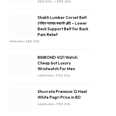
–
200.00
৳
300.00
৳
Shakti Lumber Corset Belt
(শক্তি লামবার করসেট বেল্ট) – Lower
Back Support Belt for Back
Pain Relief
700.00
৳
480.00
৳
BINBOND 4121 Watch:
Cheap but Luxury
Wristwatch For Men
1,530.00
৳
700.00
৳
Shuvrota Premium 12 Haat
White Pagri Price in BD
1,200.00
৳
950.00
৳