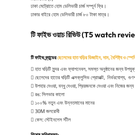
ঢাকা মেট্রোতে হোম ডেলিভারী চার্জ সম্পূর্ন ফ্রি।
ঢাকার বাইরে হোম ডেলিভারী চার্জ ৮০ টাকা মাত্র।
টি ফাইভ ওয়াচ রিভিউ (T5 watch revi
টি ফাইভ ব্র্যান্ডের
ছেলেদের হাত ঘড়ির ডিজাইন, দাম, বৈশিষ্ট্য ও স্প
 হাত ঘড়িটি সুন্দর এবং ফ্যাশনেবল, সমস্ত অনুষ্ঠানের জন্য উপযুক
 ছেলেদের হাতের ঘড়িটি এক্সক্লুসিভ প্রোডাক্ট, নির্ভরযোগ্য, গু
 উপহার দেওয়া, বন্ধু দেওয়া, প্রিয়জনকে দেওয়া এবং নিজের জন
 রঙ: সিলভার কালো
 ১০০% নতুন এবং উন্নতমানের মানের
 30M জলরোধী
 কেস: স্টেইনলেস স্টীল
বিশেষ সুবিধাসমূহ: