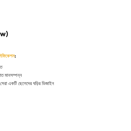
ew)
েসিফিকেশন
:
্ত
ণগত মানসম্পন্ন
্য সেরা একটি ছেলেদের ঘড়ির ডিজাইন