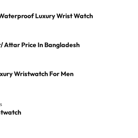
aterproof Luxury Wrist Watch
/ Attar Price In Bangladesh
xury Wristwatch For Men
ns
stwatch