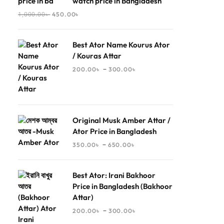
watch price in Bangladesh
1,000.00
৳
450.00
৳
Best Ator Name Kourus Ator
/ Kouras Attar
–
200.00
৳
300.00
৳
Original Musk Amber Attar /
Ator Price in Bangladesh
–
350.00
৳
650.00
৳
Best Ator: Irani Bakhoor
Price in Bangladesh (Bakhoor
Attar)
–
200.00
৳
300.00
৳