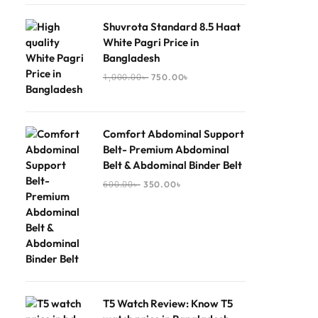
Shuvrota Standard 8.5 Haat
White Pagri Price in
Bangladesh
1,000.00
৳
750.00
৳
Comfort Abdominal Support
Belt- Premium Abdominal
Belt & Abdominal Binder Belt
600.00
৳
350.00
৳
T5 Watch Review: Know T5