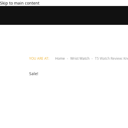
Skip to main content
YOU ARE AT:
Home
Wrist Watch
T5 Watch Review: Kn
-
-
Sale!