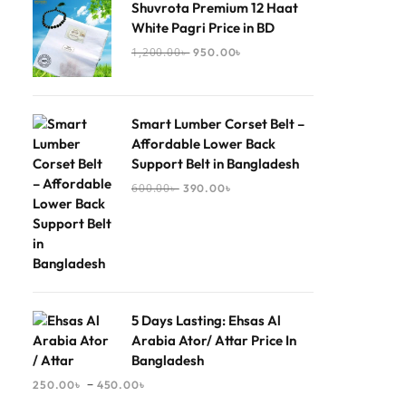
Shuvrota Premium 12 Haat
White Pagri Price in BD
1,200.00
৳
950.00
৳
Smart Lumber Corset Belt –
Affordable Lower Back
Support Belt in Bangladesh
600.00
৳
390.00
৳
5 Days Lasting: Ehsas Al
Arabia Ator/ Attar Price In
Bangladesh
–
250.00
৳
450.00
৳