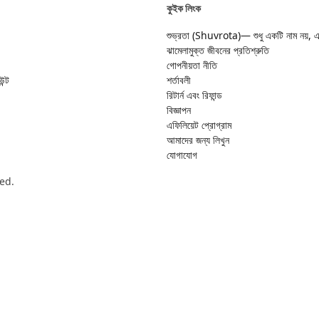
কুইক লিংক
শুভ্রতা (Shuvrota)— শুধু একটি নাম নয়, 
ঝামেলামুক্ত জীবনের প্রতিশ্রুতি
গোপনীয়তা নীতি
ন্ট
শর্তাবলী
রিটার্ন এবং রিফান্ড
বিজ্ঞাপন
এফিলিয়েট প্রোগ্রাম
আমাদের জন্য লিখুন
যোগাযোগ
ed.