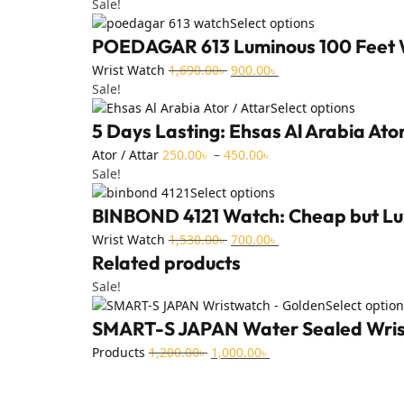
Sale!
Select options
POEDAGAR 613 Luminous 100 Feet W
Wrist Watch
1,690.00
৳
900.00
৳
Sale!
Select options
5 Days Lasting: Ehsas Al Arabia Ator
Ator / Attar
250.00
৳
–
450.00
৳
Sale!
Select options
BINBOND 4121 Watch: Cheap but Lu
Wrist Watch
1,530.00
৳
700.00
৳
Related products
Sale!
Select optio
SMART-S JAPAN Water Sealed Wri
Products
1,200.00
৳
1,000.00
৳