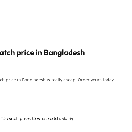
tch price in Bangladesh
ch price in Bangladesh is really cheap. Order yours today.
,
T5 watch price
,
t5 wrist watch
,
হাত ঘড়ি