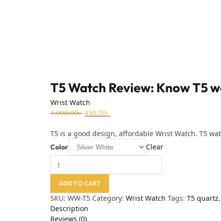
T5 Watch Review: Know T5 wa
Wrist Watch
1,000.00
৳
450.00
৳
T5 is a good design, affordable Wrist Watch. T5 wat
Clear
Color
ADD TO CART
SKU:
WW-T5
Category:
Wrist Watch
Tags:
T5 quartz
Description
Reviews (0)