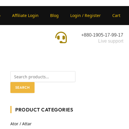
p
Affiliate Login
Blog
Login / Register
Cart
+880-1905-17-99-17
Live support
SEARCH
PRODUCT CATEGORIES
Ator / Attar