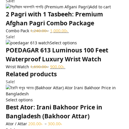
Sale!
Add to cart
2 Pagri with 1 Tasbeeh: Premium
Afghan Pagri Combo Package
Combo Pack
1,240.00
৳
1,000.00
৳
Sale!
Select options
POEDAGAR 613 Luminous 100 Feet
Waterproof Luxury Wrist Watch
Wrist Watch
1,690.00
৳
900.00
৳
Related products
Sale!
Select options
Best Ator: Irani Bakhoor Price in
Bangladesh (Bakhoor Attar)
Ator / Attar
200.00
৳
–
300.00
৳