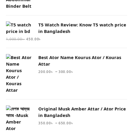
T5 Watch Review: Know T5 watch price
in Bangladesh
1,000.00
৳
450.00
৳
Best Ator Name Kourus Ator / Kouras
Attar
–
200.00
৳
300.00
৳
Original Musk Amber Attar / Ator Price
in Bangladesh
–
350.00
৳
650.00
৳