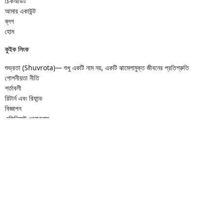
চেকআউট
আমার একাউন্ট
ব্লগ
হোম
কুইক লিংক
শুভ্রতা (Shuvrota)— শুধু একটি নাম নয়, একটি ঝামেলামুক্ত জীবনের প্রতিশ্রুতি
গোপনীয়তা নীতি
শর্তাবলী
রিটার্ন এবং রিফান্ড
বিজ্ঞাপন
এফিলিয়েট প্রোগ্রাম
আমাদের জন্য লিখুন
যোগাযোগ
ফেসবুকে আমরা
Copyright © 2026 Shuvrota.com. All Rights Reserved.