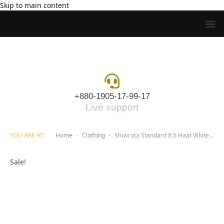
Skip to main content
+880-1905-17-99-17
Live support
YOU ARE AT:
Home
Clothing
Shuvrota Standard 8.5 Haat White Pagri Price in Bangladesh
-
-
Sale!