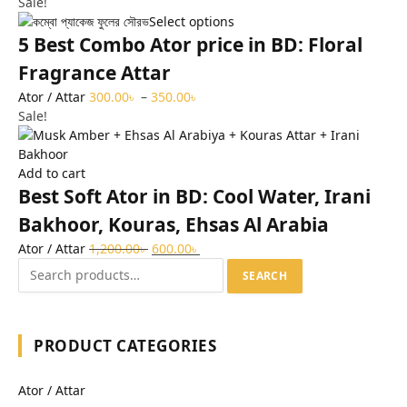
Sale!
Select options
5 Best Combo Ator price in BD: Floral
Fragrance Attar
Ator / Attar
300.00
৳
–
350.00
৳
Sale!
Add to cart
Best Soft Ator in BD: Cool Water, Irani
Bakhoor, Kouras, Ehsas Al Arabia
Ator / Attar
1,200.00
৳
600.00
৳
SEARCH
PRODUCT CATEGORIES
Ator / Attar