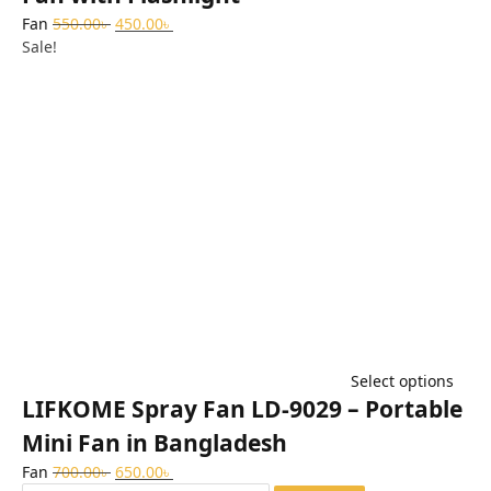
Fan
550.00
৳
450.00
৳
Sale!
Select options
LIFKOME Spray Fan LD-9029 – Portable
Mini Fan in Bangladesh
Fan
700.00
৳
650.00
৳