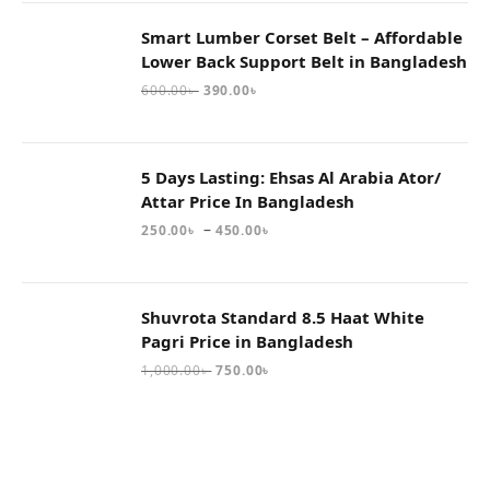
Smart Lumber Corset Belt – Affordable
Lower Back Support Belt in Bangladesh
600.00
৳
390.00
৳
5 Days Lasting: Ehsas Al Arabia Ator/
Attar Price In Bangladesh
–
250.00
৳
450.00
৳
Shuvrota Standard 8.5 Haat White
Pagri Price in Bangladesh
1,000.00
৳
750.00
৳