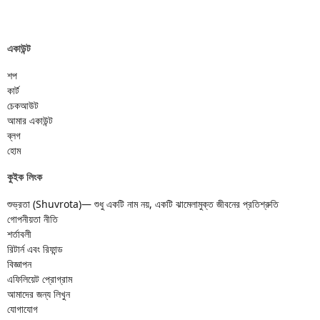
একাউন্ট
শপ
কার্ট
চেকআউট
আমার একাউন্ট
ব্লগ
হোম
কুইক লিংক
শুভ্রতা (Shuvrota)— শুধু একটি নাম নয়, একটি ঝামেলামুক্ত জীবনের প্রতিশ্রুতি
গোপনীয়তা নীতি
শর্তাবলী
রিটার্ন এবং রিফান্ড
বিজ্ঞাপন
এফিলিয়েট প্রোগ্রাম
আমাদের জন্য লিখুন
যোগাযোগ