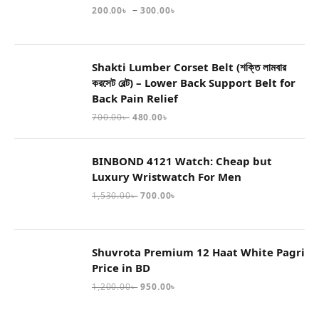
–
200.00
৳
300.00
৳
Shakti Lumber Corset Belt (শক্তি লামবার
করসেট বেল্ট) – Lower Back Support Belt for
Back Pain Relief
700.00
৳
480.00
৳
BINBOND 4121 Watch: Cheap but
Luxury Wristwatch For Men
1,530.00
৳
700.00
৳
Shuvrota Premium 12 Haat White Pagri
Price in BD
1,200.00
৳
950.00
৳