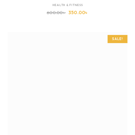
HEALTH & FITNESS
600.00
৳
350.00
৳
SALE!