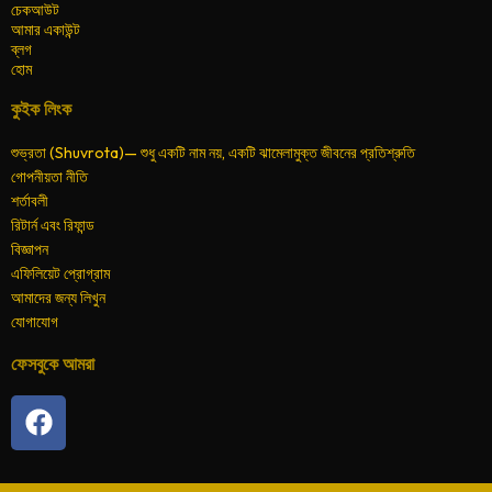
চেকআউট
আমার একাউন্ট
ব্লগ
হোম
কুইক লিংক
শুভ্রতা (Shuvrota)— শুধু একটি নাম নয়, একটি ঝামেলামুক্ত জীবনের প্রতিশ্রুতি
গোপনীয়তা নীতি
শর্তাবলী
রিটার্ন এবং রিফান্ড
বিজ্ঞাপন
এফিলিয়েট প্রোগ্রাম
আমাদের জন্য লিখুন
যোগাযোগ
ফেসবুকে আমরা