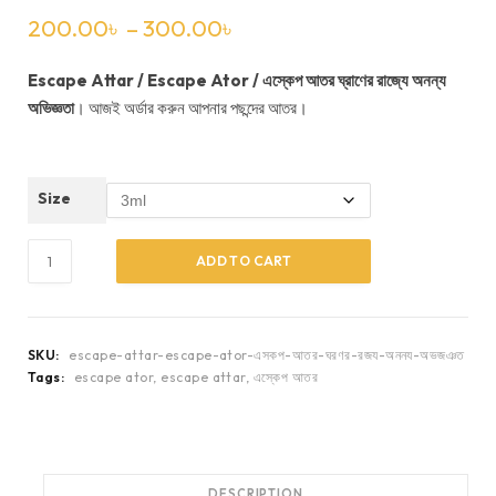
200.00
৳
–
300.00
৳
Escape Attar / Escape Ator / এস্কেপ আতর ঘ্রাণের রাজ্যে অনন্য
অভিজ্ঞতা
। আজই অর্ডার করুন আপনার পছন্দের আতর।
Size
ADD TO CART
SKU:
escape-attar-escape-ator-এসকপ-আতর-ঘরণর-রজয-অননয-অভজঞত
Tags:
escape ator
,
escape attar
,
এস্কেপ আতর
DESCRIPTION