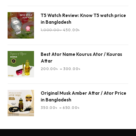
T5 Watch Review: Know T5 watch price
in Bangladesh
1,000.00
৳
450.00
৳
Best Ator Name Kourus Ator / Kouras
Attar
–
200.00
৳
300.00
৳
Original Musk Amber Attar / Ator Price
in Bangladesh
–
350.00
৳
650.00
৳