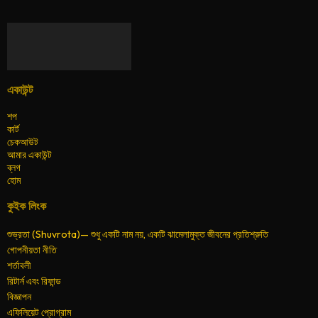
একাউন্ট
শপ
কার্ট
চেকআউট
আমার একাউন্ট
ব্লগ
হোম
কুইক লিংক
শুভ্রতা (Shuvrota)— শুধু একটি নাম নয়, একটি ঝামেলামুক্ত জীবনের প্রতিশ্রুতি
গোপনীয়তা নীতি
শর্তাবলী
রিটার্ন এবং রিফান্ড
বিজ্ঞাপন
এফিলিয়েট প্রোগ্রাম