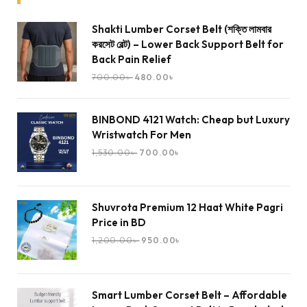
Shakti Lumber Corset Belt (শক্তি লামবার
করসেট বেল্ট) – Lower Back Support Belt for
Back Pain Relief
700.00
৳
480.00
৳
BINBOND 4121 Watch: Cheap but Luxury
Wristwatch For Men
1,530.00
৳
700.00
৳
Shuvrota Premium 12 Haat White Pagri
Price in BD
1,200.00
৳
950.00
৳
Smart Lumber Corset Belt – Affordable