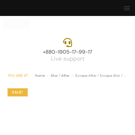
+880-1905-17-99-17
Live support
YOU ARE AT:
Home
-
Ator / Attar
-
Escape Attar / Escape Ator / এস্কেপ আতর ঘ্রাণের রাজ্যে অনন্য অভিজ্ঞতা
SALE!