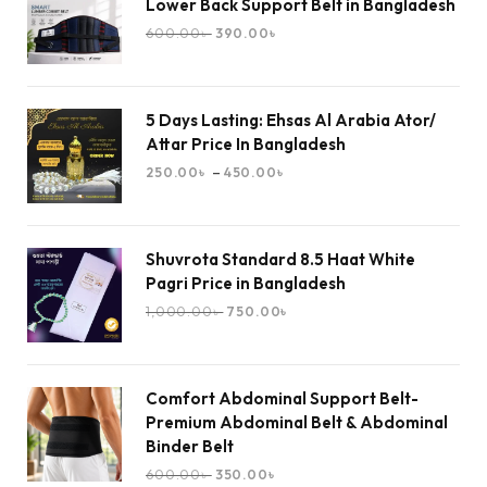
Lower Back Support Belt in Bangladesh
600.00
৳
390.00
৳
5 Days Lasting: Ehsas Al Arabia Ator/
Attar Price In Bangladesh
–
250.00
৳
450.00
৳
Shuvrota Standard 8.5 Haat White
Pagri Price in Bangladesh
1,000.00
৳
750.00
৳
Comfort Abdominal Support Belt-
Premium Abdominal Belt & Abdominal
Binder Belt
600.00
৳
350.00
৳