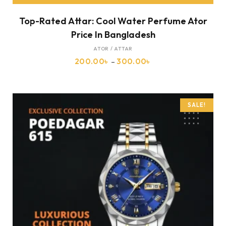
Top-Rated Attar: Cool Water Perfume Ator
Price In Bangladesh
ATOR / ATTAR
200.00
৳
–
300.00
৳
SALE!