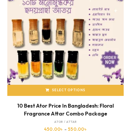
SELECT OPTIONS
10 Best Ator Price In Bangladesh: Floral
Fragrance Attar Combo Package
ATOR / ATTAR
450.00
৳
–
550.00
৳