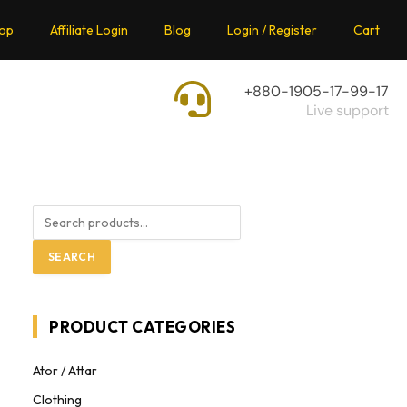
op
Affiliate Login
Blog
Login / Register
Cart
+880-1905-17-99-17
Live support
SEARCH
PRODUCT CATEGORIES
Ator / Attar
Clothing