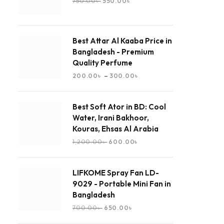
750.00
৳
550.00
৳
Best Attar Al Kaaba Price in
Bangladesh - Premium
Quality Perfume
–
200.00
৳
300.00
৳
Best Soft Ator in BD: Cool
Water, Irani Bakhoor,
Kouras, Ehsas Al Arabia
1,200.00
৳
600.00
৳
LIFKOME Spray Fan LD-
9029 - Portable Mini Fan in
Bangladesh
700.00
৳
650.00
৳