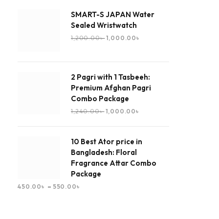
SMART-S JAPAN Water
Sealed Wristwatch
1,200.00
৳
1,000.00
৳
2 Pagri with 1 Tasbeeh:
Premium Afghan Pagri
Combo Package
1,240.00
৳
1,000.00
৳
10 Best Ator price in
Bangladesh: Floral
Fragrance Attar Combo
Package
–
450.00
৳
550.00
৳