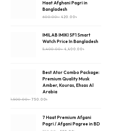
Haat Afghani Pagri in
Bangladesh
600.00
৳
420.00
৳
IMILAB IMIKI SF1 Smart
Watch Price In Bangladesh
5,400.00
৳
4,400.00
৳
Best Ator Combo Package:
Premium Quality Musk
Amber, Kouras, Ehsas Al
Arabia
1,500.00
৳
750.00
৳
7 Haat Premium Afgani
Pagri / Afgani Pagree in BD