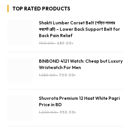
TOP RATED PRODUCTS
Shakti Lumber Corset Belt (শক্তি লামবার
করসেট বেল্ট) – Lower Back Support Belt for
Back Pain Relief
700.00
৳
480.00
৳
BINBOND 4121 Watch: Cheap but Luxury
Wristwatch For Men
1,530.00
৳
700.00
৳
Shuvrota Premium 12 Haat White Pagri
Price in BD
1,200.00
৳
950.00
৳