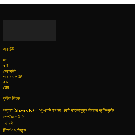
একাউন্ট
শপ
কার্ট
চেকআউট
আমার একাউন্ট
ব্লগ
হোম
কুইক লিংক
শুভ্রতা (Shuvrota)— শুধু একটি নাম নয়, একটি ঝামেলামুক্ত জীবনের প্রতিশ্রুতি
গোপনীয়তা নীতি
শর্তাবলী
রিটার্ন এবং রিফান্ড