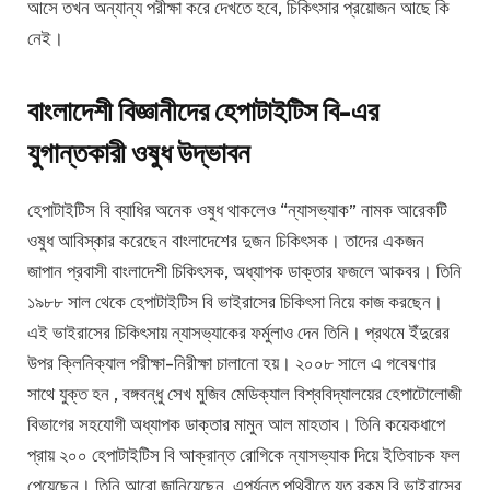
আসে তখন অন্যান্য পরীক্ষা করে দেখতে হবে, চিকিৎসার প্রয়োজন আছে কি
নেই।
বাংলাদেশী বিজ্ঞানীদের হেপাটাইটিস বি-এর
যুগান্তকারী ওষুধ উদ্ভাবন
হেপাটাইটিস বি ব্যাধির অনেক ওষুধ থাকলেও “ন্যাসভ্যাক” নামক আরেকটি
ওষুধ আবিস্কার করেছেন বাংলাদেশের দুজন চিকিৎসক। তাদের একজন
জাপান প্রবাসী বাংলাদেশী চিকিৎসক, অধ্যাপক ডাক্তার ফজলে আকবর। তিনি
১৯৮৮ সাল থেকে হেপাটাইটিস বি ভাইরাসের চিকিৎসা নিয়ে কাজ করছেন।
এই ভাইরাসের চিকিৎসায় ন্যাসভ্যাকের ফর্মুলাও দেন তিনি। প্রথমে ইঁদুরের
উপর ক্লিনিক্যাল পরীক্ষা-নিরীক্ষা চালানো হয়। ২০০৮ সালে এ গবেষণার
সাথে যুক্ত হন , বঙ্গবন্ধু সেখ মুজিব মেডিক্যাল বিশ্ববিদ্যালয়ের হেপাটোলোজী
বিভাগের সহযোগী অধ্যাপক ডাক্তার মামুন আল মাহতাব। তিনি কয়েকধাপে
প্রায় ২০০ হেপাটাইটিস বি আক্রান্ত রোগিকে ন্যাসভ্যাক দিয়ে ইতিবাচক ফল
পেয়েছেন। তিনি আরো জানিয়েছেন, এপর্যন্ত পৃথিবীতে যত রকম বি ভাইরাসের