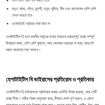
বেশি বেশি পানি পান করতে হবে
রসূন, আদা, পেঁপে, তুলশী, হলুদ, পুদিনা, নীম এবং কালোমেঘ বেশি বেশি
সেবন করতে হবে
একেবারেই নড়াচড়া করা যাবে না
হেপাটাইটিস বি হলে করনীয় সমূহের মধ্যে সবচেয়ে গুরুত্বপূর্ন হচ্ছে সম্পূর্ন
বিশ্রামে থাকা, বেশি বেশি ঘুমানো, আর কোনরূপ নড়াচড়া না করা; তাহলেই
দ্রুত আরোগ্য লাভ সম্ভব।
হেপাটাইটিস বি ভাইরাসের প্রতিরোধ ও প্রতিকার
হেপাটাইটিস বি ভাইরাসকে প্রতিরোধ করার একটাই উপায় রয়েছে, আর সেটি
হচ্ছে টিকা। সঠিক নিয়ম অনুসরন করে, টিকার কোর্স পূর্ণ করলে, এ রোগে
আক্রান্ত হওয়া হতে নিরাপদ থাকা যাবে। অনেক সময় কিছু রোগীর, উচ্চ রোগ