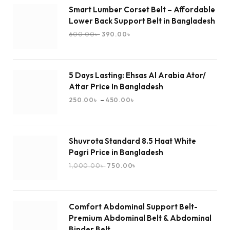
Smart Lumber Corset Belt – Affordable
Lower Back Support Belt in Bangladesh
600.00
৳
390.00
৳
5 Days Lasting: Ehsas Al Arabia Ator/
Attar Price In Bangladesh
–
250.00
৳
450.00
৳
Shuvrota Standard 8.5 Haat White
Pagri Price in Bangladesh
1,000.00
৳
750.00
৳
Comfort Abdominal Support Belt-
Premium Abdominal Belt & Abdominal
Binder Belt