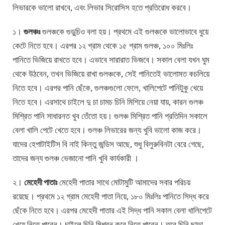
লিভারকে ভালো রাখবে, এবং লিভার সিরোসিস হতে প্রতিরোধ করবে।
১।
গুলঞ্চঃ
গুলঞ্চকে গুড়ুচিও বলা হয়। প্রথমে এই গুলঞ্চকে ভালোভাবে ধুয়ে
কেটে নিতে হবে। এরপর ১২ গ্রাম থেকে ১৫ গ্রাম গুলঞ্চ, ১০০ মিঃলিঃ
পানিতে ভিজিয়ে রাখতে হবে। এভাবে সারারাত ভিজবে। সকাল বেলা যখন ঘুম
থেকে উঠবেন, তখন ভিজিয়ে রাখা গুলঞ্চকে, সেই পানিতেই ভালোমত কচলিয়ে
নিতে হবে। এরপর পানি ছেঁকে, গুলঞ্চগুলো ফেলে, খালিপেটে পানিটুকু খেয়ে
নিতে হবে। এরসাথে চাইলে দু চা চামচ চিনি মিশিয়ে নেয়া যায়, কারন গুলঞ্চ
মিশ্রিত পানি সাধারনত খুব তেঁতো হয়। গুলঞ্চ মিশ্রিত পানি প্রতিদিন সকালে
বেলা খালি পেটে খেতে হবে। গুলঞ্চ লিভারের জন্য খুবি ভালো কাজ করে।
যাদের হেপাটাইটিস বি নাই কিন্তু জন্ডিস আছে, শুধু বিলুরুবিনটা বেরে গেছে,
তাদের জন্য গুলঞ্চ ভেজানো পানি খুবি কার্যকারী ।
২।
মেহেদী পাতাঃ
মেহেদী পাতার সাথে মোটামুটি আমাদের সবার পরিচয়
রয়েছে। প্রথমে ১২ গ্রাম মেহেদী পাতা নিয়ে, ১৮০ মিঃলিঃ পানিতে সিদ্ধ করে
ছেঁকে নিতে হবে। এরপর মেহেদী পাতার এই সিদ্ধ পানি সকাল বেলা খালিপেটে
খেয়ে নিতে পারেন। চাইলে চিনি মিশ্রন করে নিতে পারেন। তবে চিনি ছাড়া