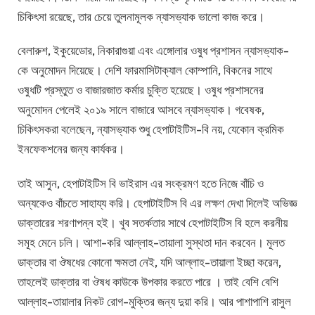
চিকিৎসা রয়েছে, তার চেয়ে তুলনামূলক ন্যাসভ্যাক ভালো কাজ করে।
বেলারুশ, ইকুয়েডোর, নিকারাগুয়া এবং এঙ্গোলার ওষুধ প্রশাসন ন্যাসভ্যাক-
কে অনুমোদন দিয়েছে। দেশি ফারমাসিটাক্যাল কোম্পানি, বিকনের সাথে
ওষুধটি প্রস্তুত ও বাজারজাত কর্মার চুক্তি হয়েছে। ওষুধ প্রশাসনের
অনুমোদন পেলেই ২০১৯ সালে বাজারে আসবে ন্যাসভ্যাক। গবেষক,
চিকিৎসকরা বলেছেন, ন্যাসভ্যাক শুধু হেপাটাইটিস-বি নয়, যেকোন ক্রমিক
ইনফেকশনের জন্য কার্যকর।
তাই আসুন, হেপাটাইটিস বি ভাইরাস এর সংক্রমণ হতে নিজে বাঁচি ও
অন্যকেও বাঁচতে সাহায্য করি। হেপাটাইটিস বি এর লক্ষণ দেখা দিলেই অভিজ্ঞ
ডাক্তারের শরণাপন্ন হই। খুব সতর্কতার সাথে হেপাটাইটিস বি হলে করনীয়
সমূহ মেনে চলি। আশা-করি আল্লাহ-তায়ালা সুস্থতা দান করবেন। মূলত
ডাক্তার বা ঔষধের কোনো ক্ষমতা নেই, যদি আল্লাহ-তায়ালা ইচ্ছা করেন,
তাহলেই ডাক্তার বা ঔষধ কাউকে উপকার করতে পারে । তাই বেশি বেশি
আল্লাহ-তায়ালার নিকট রোগ-মুক্তির জন্য দুয়া করি। আর পাশাপাশি রাসুল