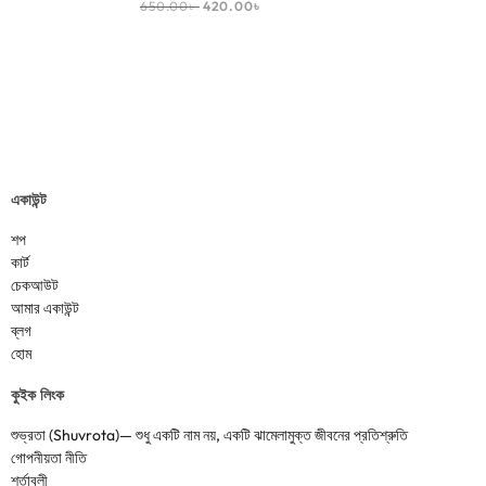
650.00
৳
420.00
৳
একাউন্ট
শপ
কার্ট
চেকআউট
আমার একাউন্ট
ব্লগ
হোম
কুইক লিংক
শুভ্রতা (Shuvrota)— শুধু একটি নাম নয়, একটি ঝামেলামুক্ত জীবনের প্রতিশ্রুতি
গোপনীয়তা নীতি
শর্তাবলী