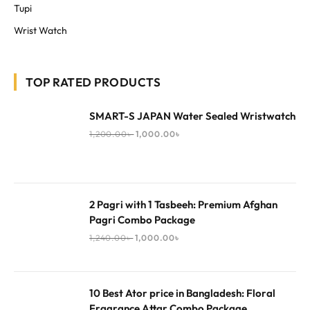
Tupi
Wrist Watch
TOP RATED PRODUCTS
SMART-S JAPAN Water Sealed Wristwatch
1,200.00
৳
1,000.00
৳
2 Pagri with 1 Tasbeeh: Premium Afghan
Pagri Combo Package
1,240.00
৳
1,000.00
৳
10 Best Ator price in Bangladesh: Floral
Fragrance Attar Combo Package