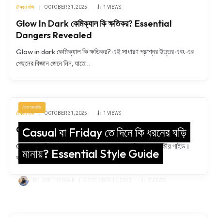
টেকনোলজি
OCTOBER 31, 2025
1
VIEWS
Glow In Dark কেমিক্যাল কি ক্ষতিকর? Essential
Dangers Revealed
Glow in dark কেমিক্যাল কি ক্ষতিকর? এই সাধারণ প্রশ্নের উত্তর এবং এর
পেছনের বিজ্ঞান জেনে নিন, যাতে…
টেকনোলজি
টেকনোলজি
OCTOBER 31, 2025
1
VIEWS
Curren ঘড়ির দাম কত? Essential Price Guide
Casual বা Friday তে দিনে কি ধরনের ঘড়ি
Curren ঘড়ির দাম কত? বাংলাদেশ সেরা দামের একটি অত্যাবশ্যকীয় গাইড।
মানায়? Essential Style Guide
বাংলাদেশে Curren ঘড়ির দাম কত, তা জানতে…
BELAYET HOSSAIN
SEPTEMBER 19, 2025
0
VIEWS