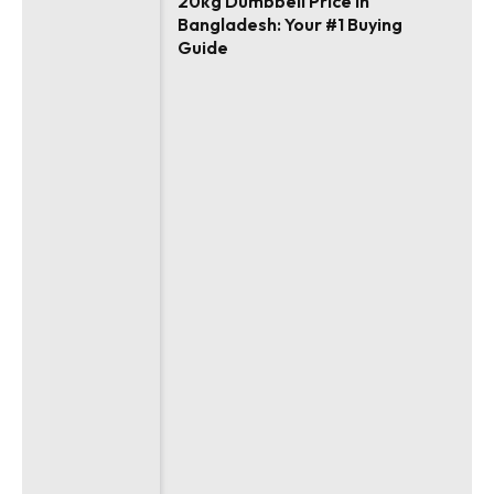
20kg Dumbbell Price in
Bangladesh: Your #1 Buying
Guide